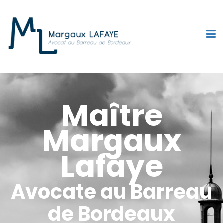
Maître
Margaux
Lafaye
Avocate au Barreau
de Bordeaux